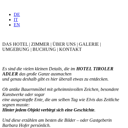
DE
IT
EN
DAS HOTEL
|
ZIMMER
|
ÜBER
UNS
|
GALERIE
|
UMGEBUNG
|
BUCHUNG
|
KONTAKT
Es sind die vielen kleinen Details, die im
HOTEL
TIROLER
ADLER
das große Ganze ausmachen
und genau deshalb gibt es hier überall etwas zu entdecken.
Ob antike Bauernmöbel mit geheimnisvollen Zeichen, besondere
Kunstwerke oder sogar
eine ausgestopfte Ente, die am selben Tag wie Elvis das Zeitliche
segnen musste:
Hinter
jedem
Objekt
verbirgt
sich
eine
Geschichte
.
Und diese erzählen am besten die Bilder – oder Gastgeberin
Barbara Hofer persönlich.