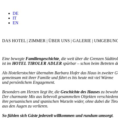
DE
IT
EN
DAS HOTEL
|
ZIMMER
|
ÜBER
UNS
|
GALERIE
|
UMGEBUN
Eine bewegte
Familiengeschichte
, die weit über die Grenzen Südtirol
ist im
HOTEL
TIROLER
ADLER
spürbar – schon beim Betreten d
Als Hotelierstochter übernahm Barbara Hofer das Haus in zweiter G
gemeinsam mit ihrer Familie und führt es bis heute mit viel Wärme
und persönlichem Engagement.
Besonders am Herzen liegt ihr, die
Geschichte
des
Hauses
zu bewahr
Der charmante Mix aus liebevoll gesammelten Objekten verschiedenst
ihre peruanischen und spanischen Wurzeln wider, ohne dabei die Tiro
aus den Augen zu verlieren.
So
fühlen
sich
Gäste
jederzeit
willkommen
und
rundum
umsorgt
.