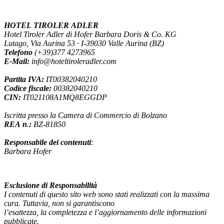
HOTEL
TIROLER
ADLER
Hotel Tiroler Adler di Hofer Barbara Doris & Co. KG
Lutago, Via Aurina 53 · I-39030 Valle Aurina (BZ)
Telefono
(+39)377
4273965
E-Mail:
info@hoteltiroleradler.com
Partita
IVA:
IT00382040210
Codice
fiscale:
00382040210
CIN:
IT021108A1MQ8EGGDP
Iscritta presso la Camera di Commercio di Bolzano
REA
n
.
:
BZ-81850
Responsabile
dei
contenuti
:
Barbara Hofer
Esclusione
di
Responsabilità
I contenuti di questo sito web sono stati realizzati con la massima
cura. Tuttavia, non si garantiscono
l’esattezza, la completezza e l’aggiornamento delle informazioni
pubblicate.