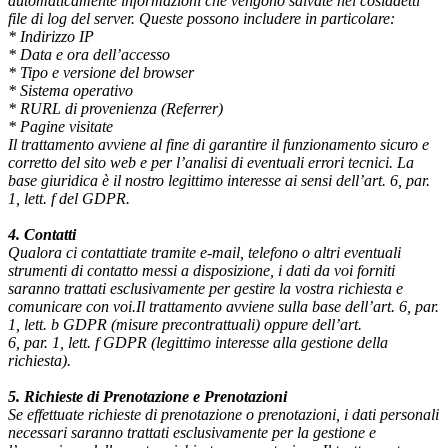
automaticamente informazioni che vengono salvate nei cosiddetti
file di log del server. Queste possono includere in particolare:
* Indirizzo IP
* Data e ora dell’accesso
* Tipo e versione del browser
* Sistema operativo
* RURL di provenienza (Referrer)
* Pagine visitate
Il trattamento avviene al fine di garantire il funzionamento sicuro e
corretto del sito web e per l’analisi di eventuali errori tecnici. La
base giuridica è il nostro legittimo interesse ai sensi dell’art. 6, par.
1, lett. f del GDPR.
4.
Contatti
Qualora ci contattiate tramite e-mail, telefono o altri eventuali
strumenti di contatto messi a disposizione, i dati da voi forniti
saranno trattati esclusivamente per gestire la vostra richiesta e
comunicare con voi.Il trattamento avviene sulla base dell’art. 6, par.
1, lett. b GDPR (misure precontrattuali) oppure dell’art.
6, par. 1, lett. f GDPR (legittimo interesse alla gestione della
richiesta).
5.
Richieste
di
Prenotazione
e
Prenotazioni
Se effettuate richieste di prenotazione o prenotazioni, i dati personali
necessari saranno trattati esclusivamente per la gestione e