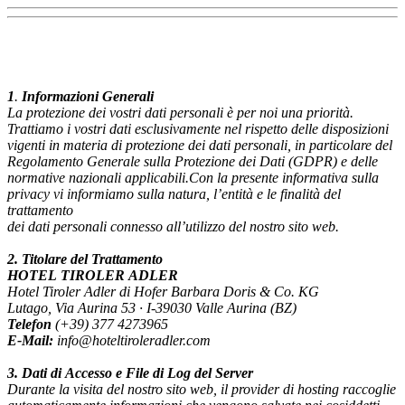
1
.
Informazioni
Generali
La protezione dei vostri dati personali è per noi una priorità.
Trattiamo i vostri dati esclusivamente nel rispetto delle disposizioni
vigenti in materia di protezione dei dati personali, in particolare del
Regolamento Generale sulla Protezione dei Dati (GDPR) e delle
normative nazionali applicabili.Con la presente informativa sulla
privacy vi informiamo sulla natura, l’entità e le finalità del
trattamento
dei dati personali connesso all’utilizzo del nostro sito web.
2.
Titolare
del
Trattamento
HOTEL
TIROLER
ADLER
Hotel Tiroler Adler di Hofer Barbara Doris & Co. KG
Lutago, Via Aurina 53 · I-39030 Valle Aurina (BZ)
Telefon
(+39) 377
4273965
E-Mail:
info@hoteltiroleradler.com
3.
Dati
di
Accesso
e
File
di
Log
del
Server
Durante la visita del nostro sito web, il provider di hosting raccoglie