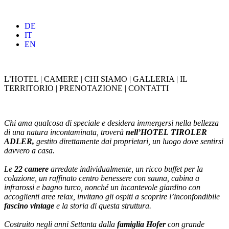
DE
IT
EN
L’HOTEL
|
CAMERE
|
CHI SIAMO
|
GALLERIA
|
IL
TERRITORIO
|
PRENOTAZIONE
|
CONTATTI
Chi ama qualcosa di speciale e desidera immergersi nella bellezza
di una natura incontaminata, troverà
nell’HOTEL
TIROLER
ADLER,
gestito direttamente dai proprietari, un luogo dove sentirsi
davvero a casa.
Le
22
camere
arredate individualmente, un ricco buffet per la
colazione, un raffinato centro benessere con sauna, cabina a
infrarossi e bagno turco, nonché un incantevole giardino con
accoglienti aree relax, invitano gli ospiti a scoprire l’inconfondibile
fascino
vintage
e la storia di questa struttura.
Costruito negli anni Settanta dalla
famiglia
Hofer
con grande